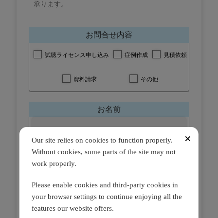
承ります。
お問合せ内容
試聴ライセンス申し込み
症例作成
見積依頼
資料請求
その他
お名前
Our site relies on cookies to function properly.
TEL番号
Without cookies, some parts of the site may not
work properly.
Please enable cookies and third-party cookies in
メールアドレス
your browser settings to continue enjoying all the
features our website offers.