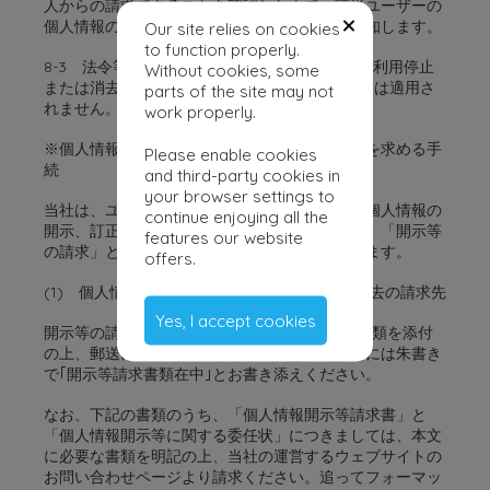
人からの請求であることを確認した上で、該当ユーザーの
個人情報の消去を行い、その旨をユーザーに通知します。
Our site relies on cookies
to function properly.
8-3 法令等により当社がその個人情報の訂正、利用停止
Without cookies, some
または消去の義務を負わない場合、前2項の規定は適用さ
parts of the site may not
れません。
work properly.
※個人情報の開示、訂正、利用停止または消去を求める手
Please enable cookies
続
and third-party cookies in
your browser settings to
当社は、ユーザー本人またはその代理人からの個人情報の
continue enjoying all the
開示、訂正、利用停止または消去の求め（以下、「開示等
features our website
の請求」といいます。）に以下のとおり対応します。
offers.
(1) 個人情報の開示、訂正、利用停止または消去の請求先
Yes, I accept cookies
開示等の請求は、以下の宛先に(2)で規定する書類を添付
の上、郵送により行ってください。なお、封筒には朱書き
で｢開示等請求書類在中｣とお書き添えください。
なお、下記の書類のうち、「個人情報開示等請求書」と
「個人情報開示等に関する委任状」につきましては、本文
に必要な書類を明記の上、当社の運営するウェブサイトの
お問い合わせページより請求ください。追ってフォーマッ