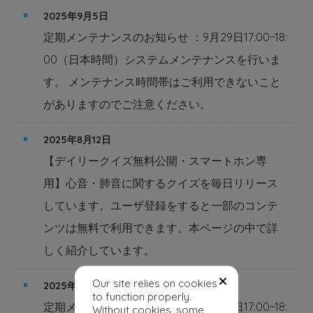
2025年9月5日
定期メンテナンスのお知らせ ：9月29日17:00~18:
00（日本時間）システムメンテナンスを行いま
す。 メンテナンス時間帯はご利用できないこと
がありますのでご注意ください。
2025年8月12日
【デイリークイズ無料公開・スマートホン専
用】心音・肺音に関するクイズを毎日リリース
しています。ユーザ登録をすると一部のコンテ
ンツは無料で利用できます。本ページの中で詳
しく紹介しています。
Our site relies on cookies
2025年8月12日
to function properly.
定期メンテナンスのお知らせ ：8月25日17:00~18:
Without cookies, some