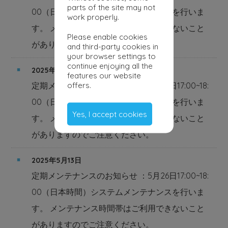
parts of the site may not
00（日本時間）システムメンテナンスを行いま
work properly.
す。 メンテナンス時間帯はご利用できないこと
Please enable cookies
がありますのでご注意ください。
and third-party cookies in
your browser settings to
continue enjoying all the
2025年6月6日
features our website
offers.
定期メンテナンスのお知らせ ：7月28日17:00~18:
00（日本時間）システムメンテナンスを行いま
Yes, I accept cookies
す。 メンテナンス時間帯はご利用できないこと
がありますのでご注意ください。
2025年5月13日
定期メンテナンスのお知らせ ：5月26日17:00~18:
00（日本時間）システムメンテナンスを行いま
す。 メンテナンス時間帯はご利用できないこと
がありますのでご注意ください。